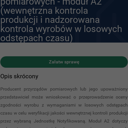
pomiarowych - moduł A2
00-139 Warszawa
(wewnętrzna kontrola
tel.: 22 581 93 99
produkcji i nadzorowana
fax.: 22 581 93 92
kontrola wyrobów w losowych
Świteź
odstępach czasu)
Informacje o projekcie
Pomoc
Załóż Profil Zaufany
Pomoc
FAQ
Serwis
Załatw sprawę
Strona główna
Mapa strony
Zgłoś problem działania
serwisu
Polityka prywatności i wykorzystywanie plików
Opis skrócony
cookies
Klauzula informacyjna RODO
Regulamin
Strona
startowa
Deklaracja dostępności
Producent przyrządów pomiarowych lub jego upoważniony
przedstawiciel może wnioskować o przeprowadzenie oceny
zgodności wyrobu z wymaganiami w losowych odstępach
czasu w celu weryfikacji jakości wewnętrznej kontroli produkcji
przez wybraną Jednostkę Notyfikowaną. Moduł A2 dotyczy