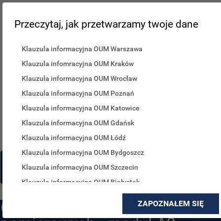
Przeczytaj, jak przetwarzamy twoje dane
Klauzula informacyjna OUM Warszawa
Klauzula infomracyjna OUM Kraków
Klauzula informacyjna OUM Wrocław
Klauzula informacyjna OUM Poznań
Klauzula informacyjna OUM Katowice
Klauzula informacyjna OUM Gdańsk
Klauzula informacyjna OUM Łódź
Klauzula informacyjna OUM Bydgoszcz
W systemie dostępny jest podział kont na profile indywidualne i
Klauzula informacyjna OUM Szczecin
firmowe. Link do
publikacji szkoleniowych
z tego zakresu.
Klauzula informacyjna OUM Białystok
Ocena zgodności przyrządów
ZAPOZNAŁEM SIĘ
Główny Urząd Miar
ul. Elektoralna 2