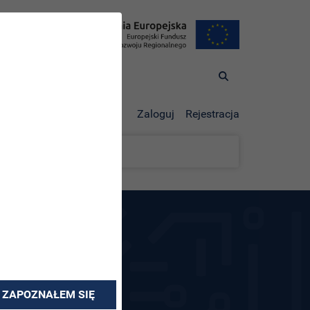
Zaloguj
Rejestracja
leniowych
z tego zakresu.
ZAPOZNAŁEM SIĘ
wis