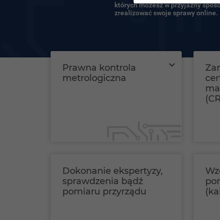
ul. Elektoralna 2
których możesz w przyjazny spos
00-139 Warszawa
zrealizować swoje sprawy online.
tel.: 22 581 93 99
fax.: 22 581 93 92
expand_more
Prawna kontrola
Za
metrologiczna
ce
mat
(C
Dokonanie ekspertyzy,
Wz
sprawdzenia bądź
po
pomiaru przyrządu
(ka