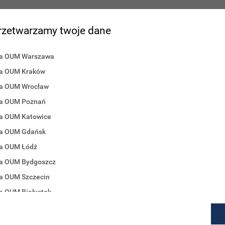
 przetwarzamy twoje dane
na OUM Warszawa
na OUM Kraków
gi
Pomoc
Rejestry publiczne
Szkolenia
na OUM Wrocław
na OUM Poznań
t podział kont na profile indywidualne i firmowe. Link do
publikacji szko
na OUM Katowice
na OUM Gdańsk
na OUM Łódź
na OUM Bydgoszcz
ie
na OUM Szczecin
a OUM Białystok
Świteź
Pomoc
Ser
g, za pomocą