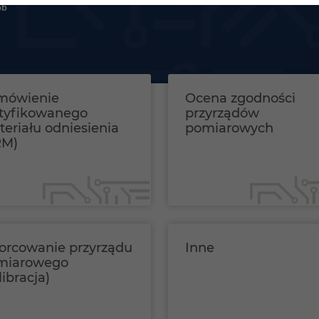
Informacje o projekcie
Załóż Profil Zaufany
Str
ób
Pomoc
FAQ
str
dzi
Poli
wyk
coo
inf
mówienie
Ocena zgodności
Reg
rtyfikowanego
przyrządów
sta
eriału odniesienia
pomiarowych
dos
RM)
orcowanie przyrządu
Inne
miarowego
libracja)